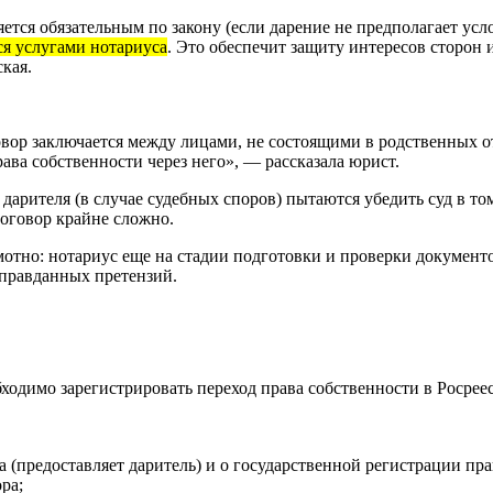
ется обязательным по закону (если дарение не предполагает усло
ся услугами нотариуса
. Это обеспечит защиту интересов сторон 
кая.
овор заключается между лицами, не состоящими в родственных о
ава собственности через него», — рассказала юрист.
арителя (в случае судебных споров) пытаются убедить суд в том,
договор крайне сложно.
отно: нотариус еще на стадии подготовки и проверки документ
еоправданных претензий.
ходимо зарегистрировать переход права собственности в Росрее
 (предоставляет даритель) и о государственной регистрации пра
ра;