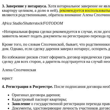
3. Заверение у нотариуса.
Хотя нотариальное заверение не явля
квартиру целиком, а долю в ней),
рекомендуется воспользовать
являются родственниками, обратила внимание Алена Сполчинс
Africa Studio/Shutterstock/FOTODOM
«Нотариальная форма сделки рекомендуется в случае, если дог
заявитель может подать документы на регистрацию перехода пр
Кроме того, по словам Сполчинской, бывает, что родственники д
дом. Однако, если сделку дарения заверил нотариус, оспорить 
Во избежание рисков стоит оформить договор юридически грам
сделку для всех сторон, а даритель подстрахуется на случай н
Алена Сполчинская
юрист
4. Регистрация в Росреестре.
После подписания договора необ
Оригинал договора дарения;
Кадастровый паспорт квартиры;
Заявление
о государственной регистрации перехода права
Документы, удостоверяющие личность участников догово