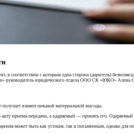
ти
т, в соответствии с которым одна сторона (даритель) безвозмез
Ru» руководитель юридического отдела ООО СК «ЮКО» Алена Сп
е получает взамен никакой материальной выгоды.
о акту приема-передачи, а одаряемый — принять его. Одаряемый
дарения может быть как устным, так и письменным, однако для 