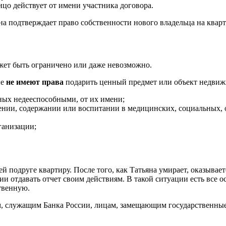
ицо действует от имени участника договора.
на подтверждает право собственности нового владельца на кварт
жет быть ограничено или даже невозможно.
ые
не имеют права
подарить ценный предмет или объект недвиж
ных недееспособными, от их имени;
ении, содержании или воспитании в медицинских, социальных, 
ганизации;
подруге квартиру. После того, как Татьяна умирает, оказываетс
янии отдавать отчет своим действиям. В такой ситуации есть все
твенную.
им, служащим Банка России, лицам, замещающим государственны