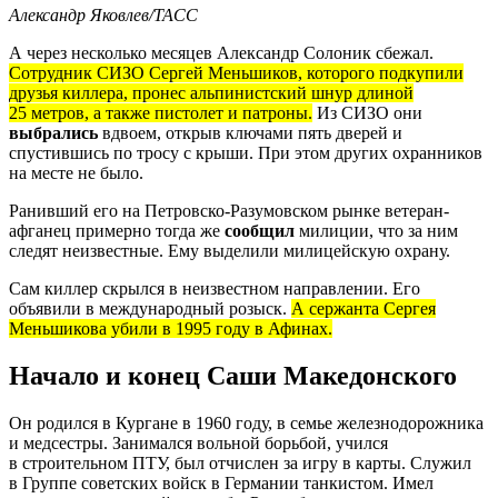
Александр Яковлев/ТАСС
А через несколько месяцев Александр Солоник сбежал.
Сотрудник СИЗО Сергей Меньшиков, которого подкупили
друзья киллера, пронес альпинистский шнур длиной
25 метров, а также пистолет и патроны.
Из СИЗО они
выбрались
вдвоем, открыв ключами пять дверей и
спустившись по тросу с крыши. При этом других охранников
на месте не было.
Ранивший его на Петровско-Разумовском рынке ветеран-
афганец примерно тогда же
сообщил
милиции, что за ним
следят неизвестные. Ему выделили милицейскую охрану.
Сам киллер скрылся в неизвестном направлении. Его
объявили в международный розыск.
А сержанта Сергея
Меньшикова убили в 1995 году в Афинах.
Начало и конец Саши Македонского
Он родился в Кургане в 1960 году, в семье железнодорожника
и медсестры. Занимался вольной борьбой, учился
в строительном ПТУ, был отчислен за игру в карты. Служил
в Группе советских войск в Германии танкистом. Имел