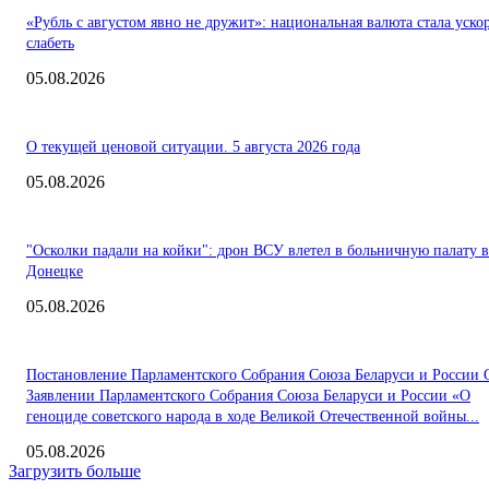
«Рубль с августом явно не дружит»: национальная валюта стала уско
слабеть
05.08.2026
О текущей ценовой ситуации. 5 августа 2026 года
05.08.2026
"Осколки падали на койки": дрон ВСУ влетел в больничную палату в
Донецке
05.08.2026
Постановление Парламентского Собрания Союза Беларуси и России 
Заявлении Парламентского Собрания Союза Беларуси и России «О
геноциде советского народа в ходе Великой Отечественной войны...
05.08.2026
Загрузить больше