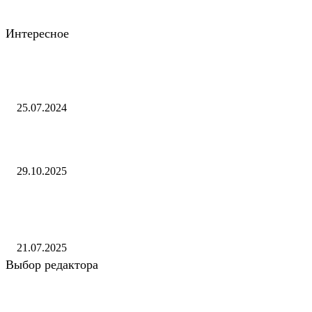
Интересное
Аналитика. «Волгоградэнерго» за полгода предоставило 48 МВт
мощности новым абонентам
25.07.2024
Посол РФ рассказал о русской культуре в Иране
29.10.2025
Вебинар ФТС России «Вступление в силу новых требований к
обустройству и оборудованию складов временного хранения»
21.07.2025
Выбор редактора
Трансфер Константиноса Цолакиса в Халл из Олимпиакоса за рекорд