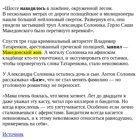
«Шоссе
находилось
в ложбине, окруженной лесом.
В нескольких метрах от дороги полицейские и милиционеры
нашли большой нейлоновый сверток. Развернув его, они
увидели застывший труп Александра Солоника. Горло Саши
Македонского было перетянуто веревкой».
Спустя три года криминальный авторитет Владимир
Татаренков, арестованный греческой полицией,
заявил
—
Македонский жив
. А могилу Солоника на афинском
кладбище кто-то уничтожил, и эксгумировать его останки,
чтобы опровергнуть слова Татаренкова, стало невозможно.
У Александра Солоника остались дочь и сын. Антон Солоник
рассказывал
«Базе»
, что не стал менять фамилию — но
уголовную романтику не переносит.
«Мама очень боялась, что меня затянет. Лет до двадцати я
даже уважал эту касту, читал про киллеров и бандитов. Но
когда взрослеешь — это улетучивается. Особенно если лично
сталкиваешься с аферистами. Бандитизм всегда касается
невиновных, и к этому невозможно относиться равнодушно,
примеряешь на себя».
Источник