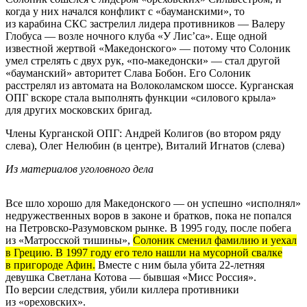
когда у них начался конфликт с «бауманскими», то
из карабина СКС застрелил лидера противников — Валеру
Глобуса — возле ночного клуба «У Лис’са». Еще одной
известной жертвой «Македонского» — потому что Солоник
умел стрелять с двух рук, «по-македонски» — стал другой
«бауманский» авторитет Слава Бобон. Его Солоник
расстрелял из автомата на Волоколамском шоссе. Курганская
ОПГ вскоре стала выполнять функции «силового крыла»
для других московских бригад.
Члены Курганской ОПГ: Андрей Колигов (во втором ряду
слева), Олег Нелюбин (в центре), Виталий Игнатов (слева)
Из материалов уголовного дела
Все шло хорошо для Македонского — он успешно «исполнял»
недружественных воров в законе и братков, пока не попался
на Петровско-Разумовском рынке. В 1995 году, после побега
из «Матросской тишины»,
Солоник сменил фамилию и уехал
в Грецию. В 1997 году его тело нашли на мусорной свалке
в пригороде Афин.
Вместе с ним была убита 22-летняя
девушка Светлана Котова — бывшая «Мисс Россия».
По версии следствия, убили киллера противники
из «ореховских».