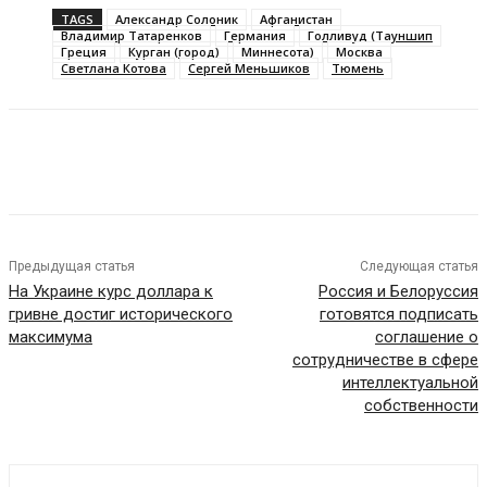
TAGS
Александр Солоник
Афганистан
Владимир Татаренков
Германия
Голливуд (Тауншип
Греция
Курган (город)
Миннесота)
Москва
Светлана Котова
Сергей Меньшиков
Тюмень
Предыдущая статья
Следующая статья
На Украине курс доллара к
Россия и Белоруссия
гривне достиг исторического
готовятся подписать
максимума
соглашение о
сотрудничестве в сфере
интеллектуальной
собственности