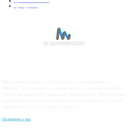
Происшествия
189
Культура
188
О НАС
Наш новостной портал — не только окно в мир экономики и
общества. Это платформа, где каждая новость — ключ к пониманию
глобальных тенденций и социальных преобразований. Мы предлагаем
информацию и анализ, помогающие вам ориентироваться в сложных
экономических и социокультурных вопросах.
Подробнее о нас