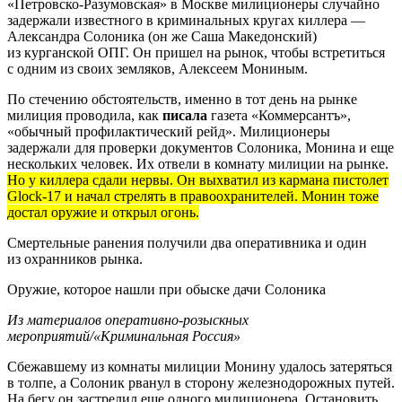
«Петровско-Разумовская» в Москве милиционеры случайно
задержали известного в криминальных кругах киллера —
Александра Солоника (он же Саша Македонский)
из курганской ОПГ. Он пришел на рынок, чтобы встретиться
с одним из своих земляков, Алексеем Мониным.
По стечению обстоятельств, именно в тот день на рынке
милиция проводила, как
писала
газета «Коммерсантъ»,
«обычный профилактический рейд». Милиционеры
задержали для проверки документов Солоника, Монина и еще
нескольких человек. Их отвели в комнату милиции на рынке.
Но у киллера сдали нервы. Он выхватил из кармана пистолет
Glock-17 и начал стрелять в правоохранителей. Монин тоже
достал оружие и открыл огонь.
Смертельные ранения получили два оперативника и один
из охранников рынка.
Оружие, которое нашли при обыске дачи Солоника
Из материалов оперативно-розыскных
мероприятий/«Криминальная Россия»
Сбежавшему из комнаты милиции Монину удалось затеряться
в толпе, а Солоник рванул в сторону железнодорожных путей.
На бегу он застрелил еще одного милиционера. Остановить