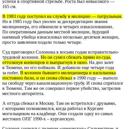
успехи в спортивной стрельбе. Роста был невысокого —
165 см.
В 1983 году поступил на службу в милицию — патрульным.
Но в 1985 году был уволен за дискредитацию звания
милиционера, его обвинили в четырех изнасилованиях.
По оперативным данным местной милиции, будущий
наемный убийца изнасиловал несколько десятков женщин,
просто заявления подали только четыре.
Суд приговорил Солоника к восьми годам исправительно-
трудовой колонии.
Но он сумел сбежать прямо из суда,
оттолкнув конвоиров и выпрыгнув в окно.
На дно залег
в Тюмени, но его поймали. И добавили еще четыре года
за побег.
В колонии бывшего милиционера и насильника
постоянно били, и он снова сбежал
в 1990 году — выполз
на свободу через канализационную трубу. И снова спрятался
в Тюмени. Там же он совершил первое убийство, застрелив
местного авторитета.
А оттуда сбежал в Москву. Там он встретился с друзьями,
с которыми познакомился, когда работал в Кургане
могильщиком на кладбище. Они создали одну из самых
жестоких ОПГ 1990-х – курганскую.
Солоник сошелся с лидером «ореховских» Сильвестром, и