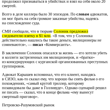
продолжил признаваться в убийствах и взял на себя около 20
смертей.
Всего в деле киллера было 30 эпизодов. По
словам
адвокатов,
он мог брать на себя громкие заказные убийства, надеясь
на снисхождение суда.
СМИ сообщали, что в тюрьме
Солоник предложил
следователю взятку в $1 млн
. «В том, что у Солоника
действительно нашлись бы такие деньги, милиционеры не
сомневаются», —
писал
«Коммерсантъ».
В заключении Солоник опасался за жизнь — его хотели убить
и коллеги застреленных им милиционеров, и «братки»
из конкурирующих с курганской организованных преступных
группировок.
Адвокат Карышев вспоминал, что его клиент, находясь
в СИЗО, как-то сказал ему, что хорошо бы снять фильм о его
похождениях, «самый крутой триллер, которому
позавидовали бы даже в Голливуде». Однако сценарий решил
не писать — сказал, что в конце фильма «ему вынесут
смертный приговор».
Петровско-Разумовский рынок