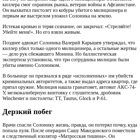
киллера смог охранник рынка, ветеран войны в Афганистане.
Он выхватил пистолет из кобуры убитого милиционера и
первым же выстрелом уложил Солоника на землю.
Истекая кровью и теряя сознание, он закричал: «Стреляйте!
Убейте меня!». Но его взяли живым.
Позднее адвокат Солоника Валерий Карышев утверждал, что
киллер убил только одного милиционера, а остальные жертвы
— дело рук сбежавшего Монина. Но баллистическая
экспертиза установила, что три сотрудника милиции были
убиты именно Солоником.
В больнице он признался в ряде «исполненных» им убийств
криминальных авторитетов, а также выдал адреса квартир, где
прятал оружие. Милиция нашла гранатомет, автомат АКС-74-
У, мелкокалиберную винтовку с глушителем, дробовик
Winchester и пистолеты: ТТ, Taurus, Glock и P-61.
Дерзкий побег
Врачи спасли Солонику жизнь, правда, он потерял почку, куда
попала пуля. После операции Сашу Македонского поместили
в следственный изолятор «Матросская тишина». Он