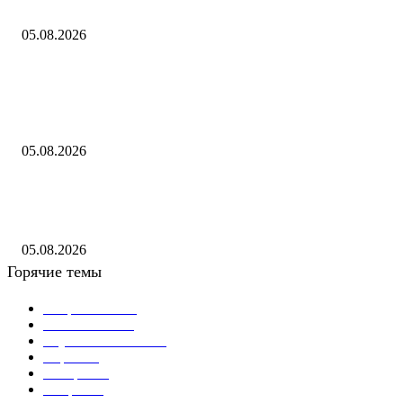
17 млн фунтов
05.08.2026
Постановление Парламентского Собрания Союза Беларуси и России 
Заявлении Парламентского Собрания Союза Беларуси и России «О
геноциде советского народа в ходе Великой Отечественной войны...
05.08.2026
"Осколки падали на койки": дрон ВСУ влетел в больничную палату в
Донецке
05.08.2026
Горячие темы
Энергетика
738
Экономика
335
Наука и техника
223
Игры
215
В мире
195
Спорт
194