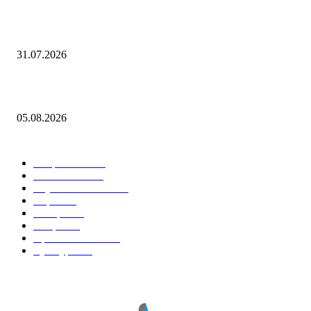
«Виктория, свиной, гонконгский». В этом сезоне россиян будут прив
от гриппа полностью обновленными вакцинами
31.07.2026
Как играть в Project Zomboid в кооперативе с друзьями: гайд
05.08.2026
Горячие темы
Энергетика
738
Экономика
335
Наука и техника
223
Игры
215
В мире
195
Спорт
194
Происшествия
189
Культура
188