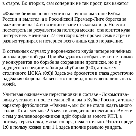
в старте. Во-вторых, сам соперник не так прост, как кажется.
«Факел» безвольно выступил на групповом этапе Кубка
России и вылетел, а в Российской Премьер-Лиге борется за
выживание на 14-й позиции в зоне стыковых игр. Но если
посмотреть на результаты за полтора месяца, становится куда
интереснее. Начиная с 27 сентября клуб провёл семь встреч в
разных турнирах и потерпел всего лишь одно поражение.
В остальных случаях у воронежского клуба четыре ничейных
исхода и две победы. Причём удалось отобрать очки не только
у конкурентов по борьбе за сохранение прописки, но и у
идущего в середине таблицы «Рубина» (0:0), а также у
столичного ЦСКА (0:0)! Здесь же бросается в глаза достаточно
надёжная оборона. За весь этот период пропущено лишь пять
мячей.
Учитывая ожидаемые перестановки в составе «Локомотива»
ввиду усталости после недавней игры в Кубке России, а также
характер футболистов «Факела», мы бы не стали ждать много
голов. Тотал меньше 2.5 мяча выглядит перспективно. Вместе
с тем у железнодорожников идёт борьба за золото РПЛ, а
потому терять очки, мягко говоря, нежелательно. Что-то вроде
1:0 в пользу хозяев или 1:1 здесь вполне реально увидеть.