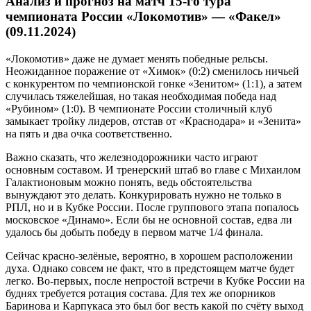
Анализ и прогноз на матч 15-го тура
чемпионата России «Локомотив» — «Факел»
(09.11.2024)
«Локомотив» даже не думает менять победные рельсы.
Неожиданное поражение от «Химок» (0:2) сменилось ничьей
с конкурентом по чемпионской гонке «Зенитом» (1:1), а затем
случилась тяжелейшая, но такая необходимая победа над
«Рубином» (1:0). В чемпионате России столичный клуб
замыкает тройку лидеров, отстав от «Краснодара» и «Зенита»
на пять и два очка соответственно.
Важно сказать, что железнодорожники часто играют
основным составом. И тренерский штаб во главе с Михаилом
Галактионовым можно понять, ведь обстоятельства
вынуждают это делать. Конкурировать нужно не только в
РПЛ, но и в Кубке России. После группового этапа попалось
московское «Динамо». Если бы не основной состав, едва ли
удалось бы добыть победу в первом матче 1/4 финала.
Сейчас красно-зелёные, вероятно, в хорошем расположении
духа. Однако совсем не факт, что в предстоящем матче будет
легко. Во-первых, после непростой встречи в Кубке России на
буднях требуется ротация состава. Для тех же опорников
Баринова и Карпукаса это был бог весть какой по счёту выход