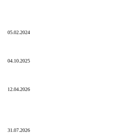
Cимоньян напомнила США о Декларации независимости и призвала
очнуться
05.02.2024
Аналитика. Киришская ГРЭС отмечает 60-летний юбилей
04.10.2025
О текущей ценовой ситуации. 10 апреля 2026 года
12.04.2026
Выбор редактора
Открыта регистрация на онлайн-семинар по экономической и налого
безопасности организаций
31.07.2026