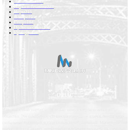
Экономика
335
Наука и техника
223
Игры
215
В мире
195
Спорт
194
Происшествия
189
Культура
188
О НАС
Наш новостной портал — не только окно в мир экономики и
общества. Это платформа, где каждая новость — ключ к пониманию
глобальных тенденций и социальных преобразований. Мы предлагаем
информацию и анализ, помогающие вам ориентироваться в сложных