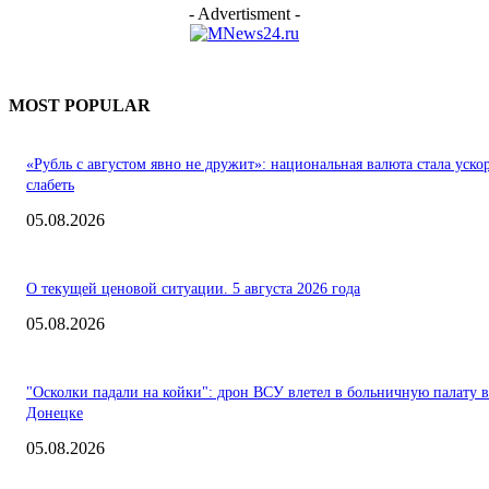
- Advertisment -
MOST POPULAR
«Рубль с августом явно не дружит»: национальная валюта стала уско
слабеть
05.08.2026
О текущей ценовой ситуации. 5 августа 2026 года
05.08.2026
"Осколки падали на койки": дрон ВСУ влетел в больничную палату в
Донецке
05.08.2026