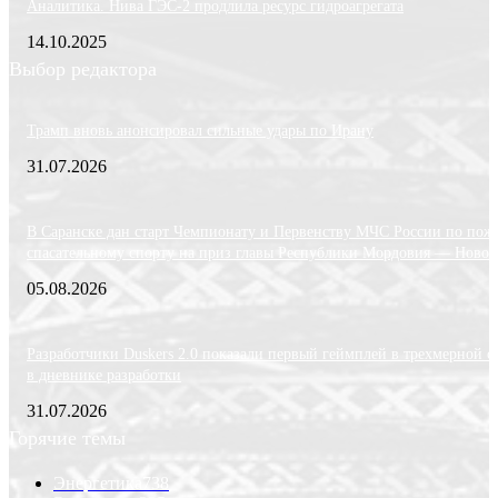
Аналитика. Нива ГЭС-2 продлила ресурс гидроагрегата
14.10.2025
Выбор редактора
Трамп вновь анонсировал сильные удары по Ирану
31.07.2026
В Саранске дан старт Чемпионату и Первенству МЧС России по пож
спасательному спорту на приз главы Республики Мордовия — Новос
05.08.2026
Разработчики Duskers 2.0 показали первый геймплей в трехмерной с
в дневнике разработки
31.07.2026
Горячие темы
Энергетика
738