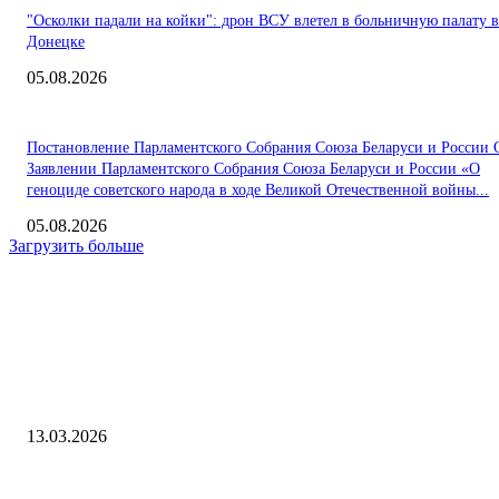
"Осколки падали на койки": дрон ВСУ влетел в больничную палату в
Донецке
05.08.2026
Постановление Парламентского Собрания Союза Беларуси и России 
Заявлении Парламентского Собрания Союза Беларуси и России «О
геноциде советского народа в ходе Великой Отечественной войны...
05.08.2026
Загрузить больше
Интересное
«Эпоха недорогих ПК пока позади». Авторы IDC прогнозируют ещё 
сильный спад рынка в нынешнем году
13.03.2026