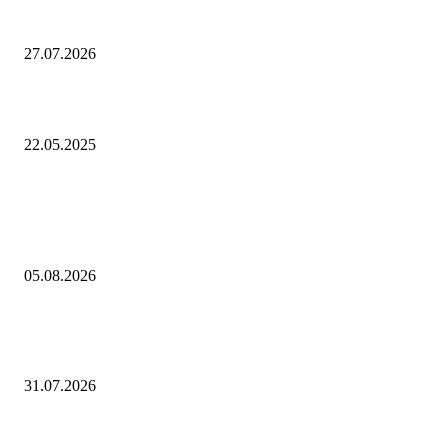
Компания «Эрвольт» изготовила более тысячи изолированных травер
ремонта и строительства линий без отключения электроснабжения
27.07.2026
Синоптик Тишковец оценил прогноз о невероятно жарком лете в РФ
22.05.2025
Выбор редактора
В Саранске дан старт Чемпионату и Первенству МЧС России по пож
спасательному спорту на приз главы Республики Мордовия — Новос
05.08.2026
«Виктория, свиной, гонконгский». В этом сезоне россиян будут прив
от гриппа полностью обновленными вакцинами
31.07.2026
Евгений Грабчак обсудил с Михаилом Развожаевым работу