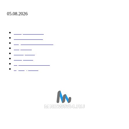
энергетического комплекса Севастополя
05.08.2026
Горячие темы
Энергетика
738
Экономика
335
Наука и техника
223
Игры
215
В мире
195
Спорт
194
Происшествия
189
Культура
188