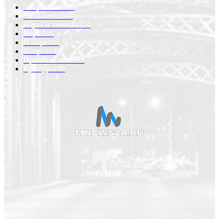
Энергетика
738
Экономика
335
Наука и техника
224
Игры
215
В мире
195
Спорт
194
Происшествия
189
Культура
188
О НАС
Наш новостной портал — не только окно в мир экономики и
общества. Это платформа, где каждая новость — ключ к пониманию