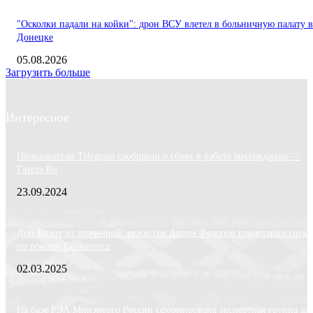
"Осколки падали на койки": дрон ВСУ влетел в больничную палату в
Донецке
05.08.2026
Загрузить больше
Интересное
Пользователи Telegram сообщили о сбоях в работе мессенджера —
Газета.Ru
23.09.2024
Дон Кихот из прачечной: режиссер Антон Федоров представил спект
по роману Сервантеса
02.03.2025
На базе РЭА Минэнерго России сформирована экспертная группа дл