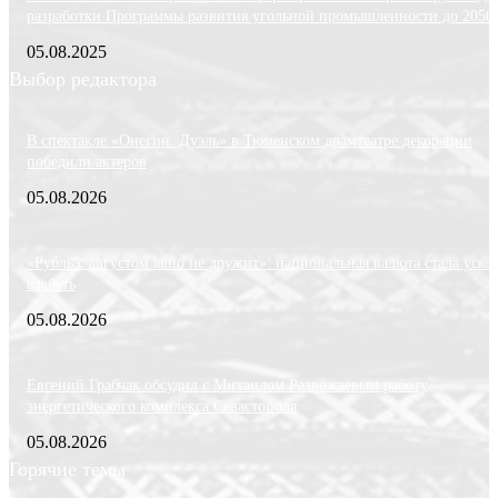
разработки Программы развития угольной промышленности до 2050 
05.08.2025
Выбор редактора
В спектакле «Онегин. Дуэль» в Тюменском драмтеатре декорации
победили актеров
05.08.2026
«Рубль с августом явно не дружит»: национальная валюта стала уско
слабеть
05.08.2026
Евгений Грабчак обсудил с Михаилом Развожаевым работу
энергетического комплекса Севастополя
05.08.2026
Горячие темы