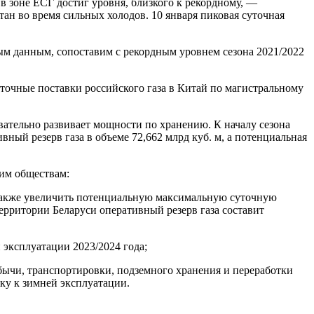
 в зоне ЕСГ достиг уровня, близкого к рекордному, —
ан во время сильных холодов. 10 января пиковая суточная
ым данным, сопоставим с рекордным уровнем сезона 2021/2022
уточные поставки российского газа в Китай по магистральному
ательно развивает мощности по хранению. К началу сезона
ный резерв газа в объеме 72,662 млрд куб. м, а потенциальная
им обществам:
 а также увеличить потенциальную максимальную суточную
ерритории Беларуси оперативный резерв газа составит
эксплуатации 2023/2024 года;
бычи, транспортировки, подземного хранения и переработки
ку к зимней эксплуатации.