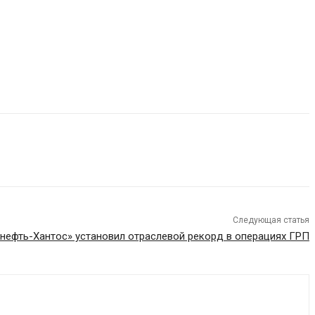
Следующая статья
мнефть-Хантос» установил отраслевой рекорд в операциях ГРП