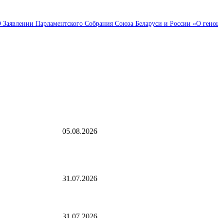
Заявлении Парламентского Собрания Союза Беларуси и России «О геноци
Выбор редактора
иционных
В Саранске дан старт Чемпионату и Первенству МЧ
на приз главы Республики Мордовия — Новости
05.08.2026
 из «Крокуса»
Открыта регистрация на онлайн-семинар по эконом
организаций
31.07.2026
дексация в
Трамп вновь анонсировал сильные удары по Ирану
31.07.2026