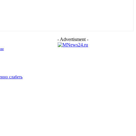
- Advertisment -
ии
енно слабеть