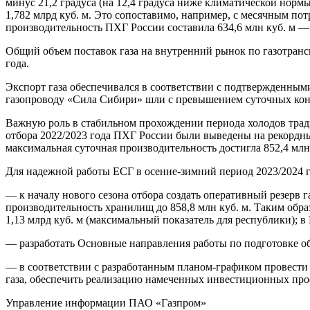
минус 21,2 градуса (на 12,4 градуса ниже климатической нормы
1,782 млрд куб. м. Это сопоставимо, например, с месячным по
производительность ПХГ России составила 634,6 млн куб. м — 
Общий объем поставок газа на внутренний рынок по газотранс
года.
Экспорт газа обеспечивался в соответствии с подтвержденными
газопроводу «Сила Сибири» шли с превышением суточных конт
Важную роль в стабильном прохождении периода холодов трад
отбора 2022/2023 года ПХГ России были выведены на рекордные
максимальная суточная производительность достигла 852,4 млн 
Для надежной работы ЕСГ в осенне-зимний период 2023/2024 
— к началу нового сезона отбора создать оперативный резерв 
производительность хранилищ до 858,8 млн куб. м. Таким обра
1,13 млрд куб. м (максимальный показатель для республики); 
— разработать Основные направления работы по подготовке об
— в соответствии с разработанным планом-графиком провести
газа, обеспечить реализацию намеченных инвестиционных прое
Управление информации ПАО «Газпром»