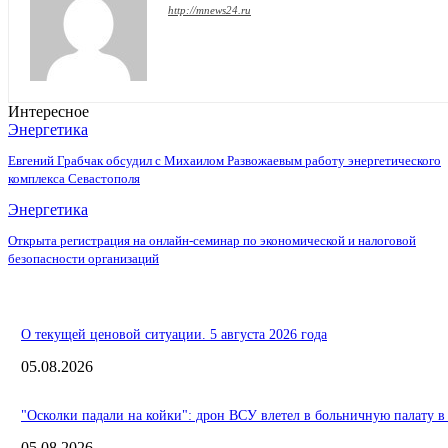
http://mnews24.ru
Интересное
Энергетика
Евгений Грабчак обсудил с Михаилом Развожаевым работу энергетического
комплекса Севастополя
Энергетика
Открыта регистрация на онлайн-семинар по экономической и налоговой
безопасности организаций
О текущей ценовой ситуации. 5 августа 2026 года
05.08.2026
"Осколки падали на койки": дрон ВСУ влетел в больничную палату в
05.08.2026