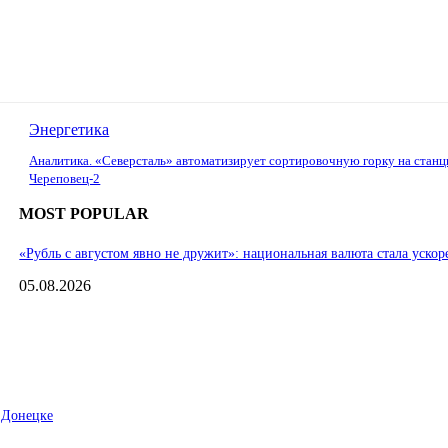
Энергетика
Аналитика. «Северсталь» автоматизирует сортировочную горку на станц
Череповец-2
MOST POPULAR
«Рубль с августом явно не дружит»: национальная валюта стала ускор
05.08.2026
 Донецке