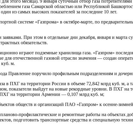
 для этого месяца). 9 января суточный отбор газа потребителями
треблением газа Самарской областью или Республикой Башкортост
один из самых высоких показателей за последние 10 лет.
портной системе «Газпрома» в октябре-марте, по предварительн
 заявками. При этом в отдельные дни декабря, января и марта с
рактных обязательств.
иционно играют подземные хранилища газа. «Газпром» последов
 для отечественной газовой отрасли значения — создан оператив
куб. м.
года Правление поручило профильным подразделениям и дочерн
газа в ПХГ на территории России в объеме 72,842 млрд куб. м,
зом, показатели выйдут на новые рекордные уровни. В ПХГ на т
в ПХГ на территории Армении — 0,107 млрд куб. м;
ъектов обществ и организаций ПАО «Газпром» к осенне-зимней 
 планово-профилактические и ремонтные работы на объектах до
ктов, подготовить транспортные средства и специальную техни