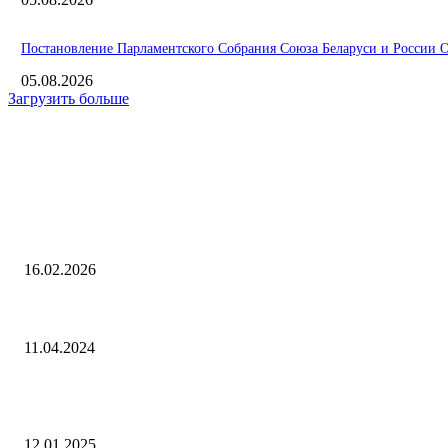
Постановление Парламентского Собрания Союза Беларуси и России О 
05.08.2026
Загрузить больше
Интересное
Открыта регистрация на онлайн-семинар по формированию инвест
программ субъектами электроэнергетики в 2026 году
16.02.2026
Бежал в лес, при себе оружие: в Чехове ищут пособника террористов
11.04.2024
Доходы по вкладам россиян упали вдвое, пенсионеров ждет новая ин
апреле. Главное за день
12.01.2025